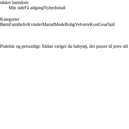
sikker barndom
Min side
Få adgang
Nyhedsmail
Kategorier
Børn
Familieliv
Kvinder
Mænd
Mode
Bolig
Velvære
Kost
Gear
Spil
Praktisk og personligt: Sådan vælger du babytøj, der passer til jeres stil