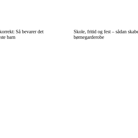
orrekt: Så bevarer det
Skole, fritid og fest – sådan skab
æste barn
børnegarderobe