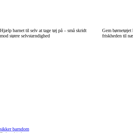
Hjælp barnet til selv at tage tøj på – små skridt
Gem børnetøjet k
mod større selvstændighed
friskheden til n
sikker barndom