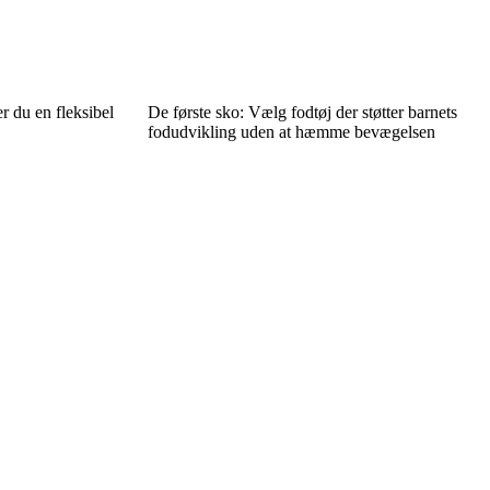
er du en fleksibel
De første sko: Vælg fodtøj der støtter barnets
fodudvikling uden at hæmme bevægelsen