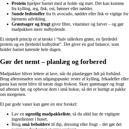
Protein
hjælper barnet med at holde sig mæt. Det kan komme
fra kylling, æg, fisk, ost, bønner eller nødder.
Sunde fedtstoffer
fra fx avocado, nødder eller fisk er vigtige for
hjernens udvikling.
Grøntsager og frugt
giver fibre, vitaminer og farver – og gør
madpakken mere indbydende.
Et simpelt princip er at tænke i “halv tallerken grønt, en fjerdedel
protein og en fjerdedel kulhydrat”. Det giver en god balance, som
holder barnet kørende hele dagen.
Gør det nemt – planlæg og forbered
Madpakker bliver lettere at lave, når du planlægger lidt på forhånd.
Brug aftensmaden som udgangspunkt: rester af kylling, frikadeller eller
pasta kan nemt blive til næste dags frokost. Skær grøntsager og frugt
ud aftenen før, og opbevar dem i små bokse, så det er hurtigt at pakke
om morgenen.
Et par gode vaner kan gøre en stor forskel:
Lav en
ugentlig madpakkeliste
, så du altid har de vigtigste
ingredienser i huset.
Brug
små beholdere
til dip, dressing eller frugt – det gør det