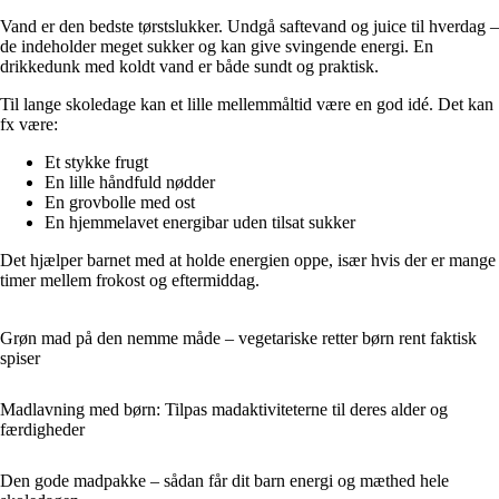
Vand er den bedste tørstslukker. Undgå saftevand og juice til hverdag –
de indeholder meget sukker og kan give svingende energi. En
drikkedunk med koldt vand er både sundt og praktisk.
Til lange skoledage kan et lille mellemmåltid være en god idé. Det kan
fx være:
Et stykke frugt
En lille håndfuld nødder
En grovbolle med ost
En hjemmelavet energibar uden tilsat sukker
Det hjælper barnet med at holde energien oppe, især hvis der er mange
timer mellem frokost og eftermiddag.
Grøn mad på den nemme måde – vegetariske retter børn rent faktisk
spiser
Madlavning med børn: Tilpas madaktiviteterne til deres alder og
færdigheder
Den gode madpakke – sådan får dit barn energi og mæthed hele