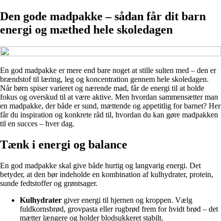
Den gode madpakke – sådan får dit barn
energi og mæthed hele skoledagen
En god madpakke er mere end bare noget at stille sulten med – den er
brændstof til læring, leg og koncentration gennem hele skoledagen.
Når børn spiser varieret og nærende mad, får de energi til at holde
fokus og overskud til at være aktive. Men hvordan sammensætter man
en madpakke, der både er sund, mættende og appetitlig for barnet? Her
får du inspiration og konkrete råd til, hvordan du kan gøre madpakken
til en succes – hver dag.
Tænk i energi og balance
En god madpakke skal give både hurtig og langvarig energi. Det
betyder, at den bør indeholde en kombination af kulhydrater, protein,
sunde fedtstoffer og grøntsager.
Kulhydrater
giver energi til hjernen og kroppen. Vælg
fuldkornsbrød, grovpasta eller rugbrød frem for hvidt brød – det
mætter længere og holder blodsukkeret stabilt.