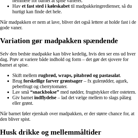
nemmere for barnet at spise varieret.
Hav
et fast sted i køleskabet
til madpakkeingredienser, så du
hurtigt kan finde det hele.
Når madpakken er nem at lave, bliver det også lettere at holde fast i de
gode vaner.
Variation gør madpakken spændende
Selv den bedste madpakke kan blive kedelig, hvis den ser ens ud hver
dag. Prøv at variere både indhold og form – det gør det sjovere for
barnet at spise.
Skift mellem
rugbrød, wraps, pitabrød og pastasalat
.
Brug
forskellige farver grøntsager
– fx gulerødder, agurk,
peberfrugt og cherrytomater.
Lav små
“snackbokse”
med nødder, frugtstykker eller ostetern.
Giv barnet
indflydelse
– lad det vælge mellem to slags pålæg
eller grønt.
Når barnet føler ejerskab over madpakken, er der større chance for, at
den bliver spist.
Husk drikke og mellemmåltider