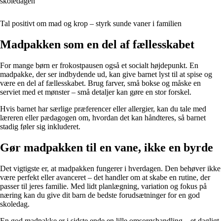
skoledagen
Tal positivt om mad og krop – styrk sunde vaner i familien
Madpakken som en del af fællesskabet
For mange børn er frokostpausen også et socialt højdepunkt. En
madpakke, der ser indbydende ud, kan give barnet lyst til at spise og
være en del af fællesskabet. Brug farver, små bokse og måske en
serviet med et mønster – små detaljer kan gøre en stor forskel.
Hvis barnet har særlige præferencer eller allergier, kan du tale med
læreren eller pædagogen om, hvordan det kan håndteres, så barnet
stadig føler sig inkluderet.
Gør madpakken til en vane, ikke en byrde
Det vigtigste er, at madpakken fungerer i hverdagen. Den behøver ikke
være perfekt eller avanceret – det handler om at skabe en rutine, der
passer til jeres familie. Med lidt planlægning, variation og fokus på
næring kan du give dit barn de bedste forudsætninger for en god
skoledag.
En god madpakke er i sidste ende en lille omsorgshandling – et dagligt